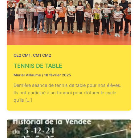
,
CE2 CM1
CM1 CM2
TENNIS DE TABLE
Muriel Villaume
/
18 février 2025
Dernière séance de tennis de table pour nos élèves.
Ils ont participé à un tournoi pour clôturer le cycle
qu’ils […]