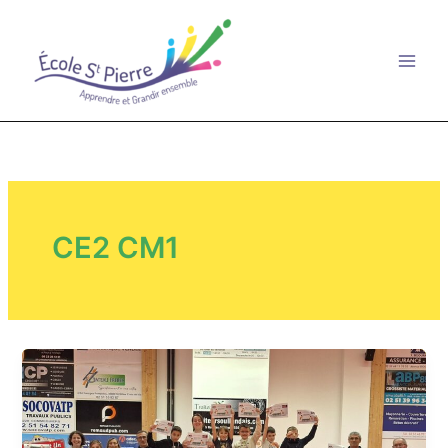
Aller
au
contenu
CE2 CM1