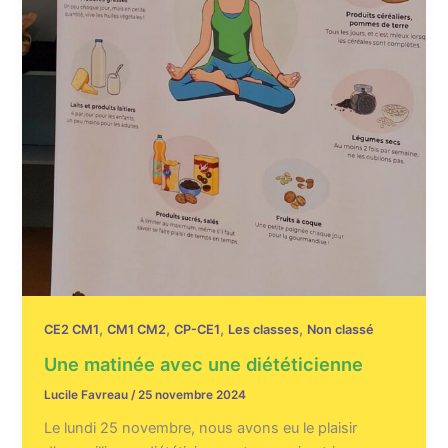
,
,
,
,
CE2 CM1
CM1 CM2
CP-CE1
Les classes
Non classé
Une matinée avec une diététicienne
Lucile Favreau
/
25 novembre 2024
Le lundi 25 novembre, nous avons eu le plaisir