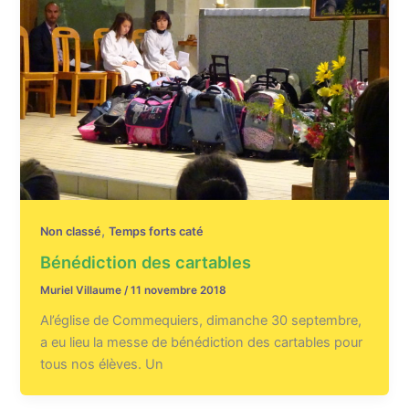
,
Non classé
Temps forts caté
Bénédiction des cartables
Muriel Villaume
/
11 novembre 2018
Al’église de Commequiers, dimanche 30 septembre,
a eu lieu la messe de bénédiction des cartables pour
tous nos élèves. Un