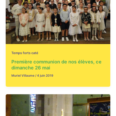
Temps forts caté
Première communion de nos élèves, ce
dimanche 26 mai
Muriel Villaume
/
4 juin 2019