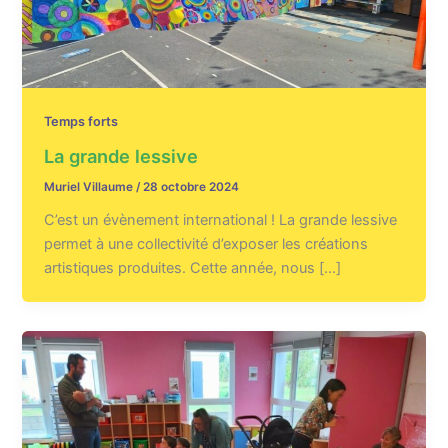
Temps forts
La grande lessive
Muriel Villaume
/
28 octobre 2024
C’est un évènement international ! La grande lessive
permet à une collectivité d’exposer les créations
artistiques produites. Cette année, nous […]