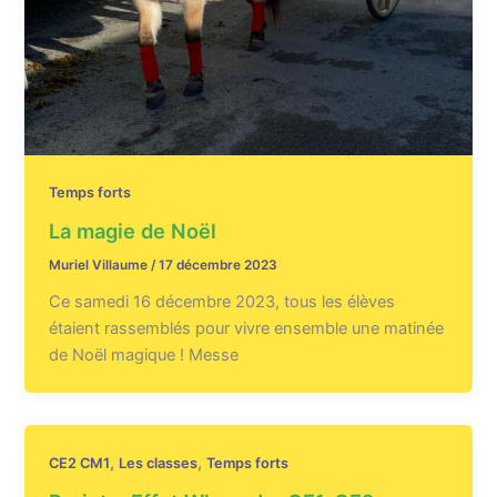
Temps forts
La magie de Noël
Muriel Villaume
/
17 décembre 2023
Ce samedi 16 décembre 2023, tous les élèves
étaient rassemblés pour vivre ensemble une matinée
de Noël magique ! Messe
,
,
CE2 CM1
Les classes
Temps forts