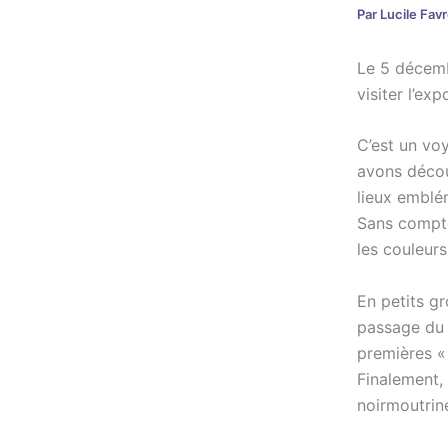
Par
Lucile Fav
Le 5 décemb
visiter l’ex
C’est un vo
avons découv
lieux emblé
Sans compte
les couleur
En petits g
passage du G
premières «
Finalement, 
noirmoutrine