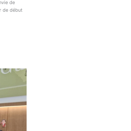
nvie de
r de début