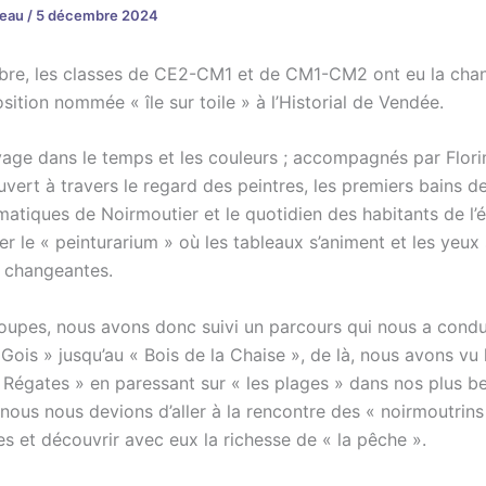
reau
/
5 décembre 2024
re, les classes de CE2-CM1 et de CM1-CM2 ont eu la cha
position nommée « île sur toile » à l’Historial de Vendée.
yage dans le temps et les couleurs ; accompagnés par Flor
ert à travers le regard des peintres, les premiers bains de
matiques de Noirmoutier et le quotidien des habitants de l’
r le « peinturarium » où les tableaux s’animent et les yeux
s changeantes.
roupes, nous avons donc suivi un parcours qui nous a condui
ois » jusqu’au « Bois de la Chaise », de là, nous avons vu 
 Régates » en paressant sur « les plages » dans nos plus b
nous nous devions d’aller à la rencontre des « noirmoutrins
s et découvrir avec eux la richesse de « la pêche ».