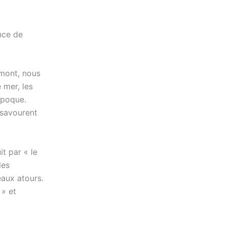
nce de
imont, nous
 mer, les
époque.
 savourent
t par « le
les
eaux atours.
 » et